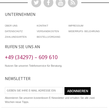
UNTERNEHMEN
ÜBER UNS
KONTAKT
IMPRESSUM
DATENSCHUTZ
VERSANDKOSTEN
WIDERRUFS- BELEHRUNG
ZAHLUNGSARTEN
BESTELLVORGANG
RUFEN SIE UNS AN
+49 (34297) – 609 610
Nutzen Sie unseren Telefonservice für Beratung.
NEWSLETTER
ABONNIEREN
Abonnieren Sie unseren kostenlosen E-Newsletter und erhalten Sie alle zwei
Wochen neue Tipps.