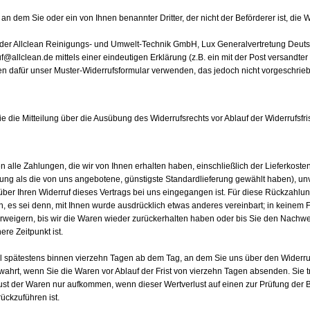
 an dem Sie oder ein von Ihnen benannter Dritter, der nicht der Beförderer ist, di
der Allclean Reinigungs- und Umwelt-Technik GmbH, Lux Generalvertretung Deutschl
allclean.de mittels einer eindeutigen Erklärung (z.B. ein mit der Post versandter B
n dafür unser Muster-Widerrufsformular verwenden, das jedoch nicht vorgeschrieb
ie die Mitteilung über die Ausübung des Widerrufsrechts vor Ablauf der Widerrufsfr
 alle Zahlungen, die wir von Ihnen erhalten haben, einschließlich der Lieferkoste
rung als die von uns angebotene, günstigste Standardlieferung gewählt haben), u
ber Ihren Widerruf dieses Vertrags bei uns eingegangen ist. Für diese Rückzahlu
n, es sei denn, mit Ihnen wurde ausdrücklich etwas anderes vereinbart; in keine
rweigern, bis wir die Waren wieder zurückerhalten haben oder bis Sie den Nachwe
re Zeitpunkt ist.
l spätestens binnen vierzehn Tagen ab dem Tag, an dem Sie uns über den Widerruf 
ewahrt, wenn Sie die Waren vor Ablauf der Frist von vierzehn Tagen absenden. Sie
ust der Waren nur aufkommen, wenn dieser Wertverlust auf einen zur Prüfung der 
ckzuführen ist.