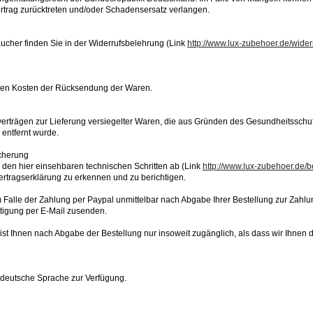
trag zurücktreten und/oder Schadensersatz verlangen.
aucher finden Sie in der Widerrufsbelehrung (Link
http://www.lux-zubehoer.de/wide
baren Kosten der Rücksendung der Waren.
zverträgen zur Lieferung versiegelter Waren, die aus Gründen des Gesundheitssch
 entfernt wurde.
icherung
 den hier einsehbaren technischen Schritten ab (Link
http://www.lux-zubehoer.de/b
ertragserklärung zu erkennen und zu berichtigen.
Falle der Zahlung per Paypal unmittelbar nach Abgabe Ihrer Bestellung zur Zahlu
tigung per E-Mail zusenden.
ist Ihnen nach Abgabe der Bestellung nur insoweit zugänglich, als dass wir Ihnen d
e deutsche Sprache zur Verfügung.