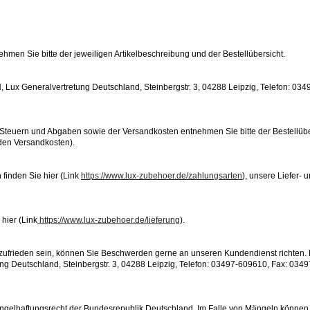
men Sie bitte der jeweiligen Artikelbeschreibung und der Bestellübersicht.
Lux Generalvertretung Deutschland, Steinbergstr. 3, 04288 Leipzig, Telefon: 03
 Steuern und Abgaben sowie der Versandkosten entnehmen Sie bitte der Bestellüber
 den Versandkosten).
finden Sie hier (Link
https://www.lux-zubehoer.de/zahlungsarten
), unsere Liefer-
 hier (Link
https://www.lux-zubehoer.de/lieferung
).
t zufrieden sein, können Sie Beschwerden gerne an unseren Kundendienst richten. 
 Deutschland, Steinbergstr. 3, 04288 Leipzig, Telefon: 03497-609610, Fax: 03497
ngelhaftungsrecht der Bundesrepublik Deutschland. Im Falle von Mängeln können