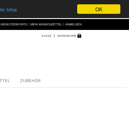
OK
hr Infos
N BENUTZERKONTO
MEIN WUNSCHZETTEL
ANMELDEN
KASSE
WARENKORB
0
TTEL
ZUBEHÖR