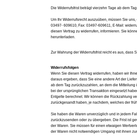
Die Widerrufsfrist beträgt vierzehn Tage ab dem Tag
Um Ihr Widerrufsrecht auszuüben, müssen Sie uns, 
03497- 609610, Fax: 03497-609611, E-Mail: widerruf@
diesen Vertrag zu widerrufen, informieren.
Sie könne
herunterladen.
Zur Wahrung der Widerrufsfrist reicht es aus, dass S
Widerrufsfolgen
Wenn Sie diesen Vertrag widerrufen, haben wir Ihnen
daraus ergeben, dass Sie eine andere Art der Liefe
ab dem Tag zurückzuzahlen, an dem die Mitteilung ü
bei der ursprünglichen Transaktion eingesetzt habe
Entgelte berechnet. Wir können die Rückzahlung ve
zurückgesandt haben, je nachdem, welches der frühe
Sie haben die Waren unverzüglich und in jedem Fal
zurückzusenden oder zu übergeben. Die Frist ist g
der Waren. Sie müssen für einen etwaigen Wertverl
der Waren nicht notwendigen Umgang mit ihnen zurü