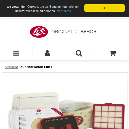
Wir verwenden Cookies, um die Benutzerfreundlichkeit
OK
unserer Webseite zu erhöhen.
mehr Infos
Startseite
/
Zubehörkarton Lux 1